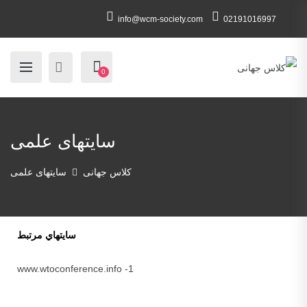
info@wcm-society.com
02191016997
0
سایتهای علمی
کلاس جهانی
سایتهای علمی
سايتهاي مرتبط
1- www.wtoconference.info