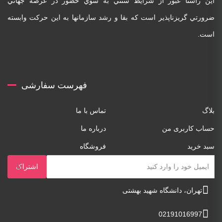
اين راستا عبور از شرايط سنتي به سوي حضور در عرصه جهاني
ضرورتي گريزناپذير است که بقا و رشد سازمانها به اين حرکت وابسته
است.
فهرست سفارشی
بلاگ
تماس با ما
حساب کاربری من
درباره ما
سبد خرید
فروشگاه
تهران، دانشگاه شهید بهشتی
02191016997