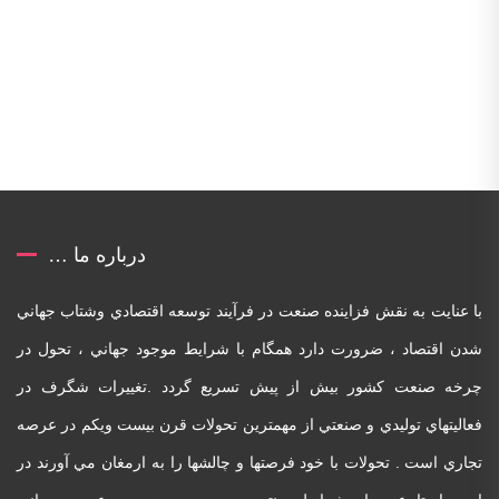
درباره ما …
با عنايت به نقش فزاينده صنعت در فرآيند توسعه اقتصادي وشتاب جهاني
شدن اقتصاد ، ضرورت دارد همگام با شرايط موجود جهاني ، تحول در
چرخه صنعت کشور بيش از پيش تسريع گردد .تغييرات شگرف در
فعاليتهاي توليدي و صنعتي از مهمترين تحولات قرن بيست ويکم در عرصه
تجاري است . تحولات با خود فرصتها و چالشها را به ارمغان مي آورند در