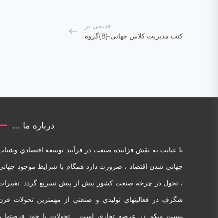
قدیمی تر
کتب مدیریت کلاس جهانی-{B}گروه
درباره ما …
با عنايت به نقش فزاينده صنعت در فرآيند توسعه اقتصادي وشتاب
جهاني شدن اقتصاد ، ضرورت دارد همگام با شرايط موجود جهاني
، تحول در چرخه صنعت کشور بيش از پيش تسريع گردد .تغييرات
شگرف در فعاليتهاي توليدي و صنعتي از مهمترين تحولات قرن
بيست ويکم در عرصه تجاري است . تحولات با خود فرصتها و