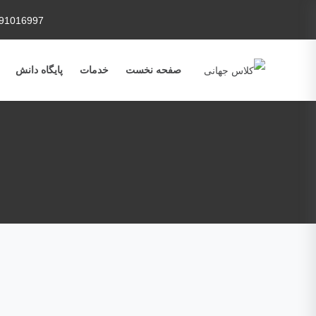
91016997
صفحه نخست
خدمات
پایگاه دانش